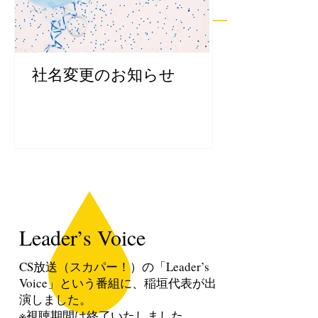
社名変更のお知らせ
セルフヒー
版 Pre-J
プ登場
Leader’s Voice
CS放送（スカパー！）の「Leader’s
Voice」という番組に、稲垣代表が出
演しました。
※視聴期間は終了いたしました。