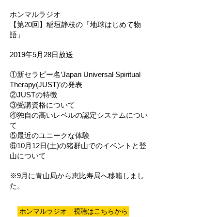
ホンマルラジオ
【第20回】稲垣静枝の「地球はじめて物
語」
2019年5月28日放送
①新セラピー名’Japan Universal Spiritual
Therapy(JUST)’の発表
②JUSTの特徴
③受講資格について
④独自の高いレベルの認定システムについ
て
⑤最近のユニークな体験
⑥10月12日(土)の猪群山でのイベントと登
山について
​※9月に青山局から恵比寿局へ移籍しまし
た。
ホンマルラジオ 視聴はこちらから