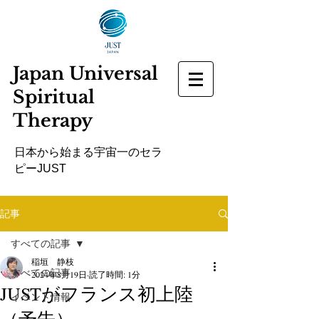
Japan Universal
Spiritual
Therapy
​日本から始まる宇宙一のセラ
ピーJUST
記事
すべての記事
稲垣 静枝
すべての記事
2024年8月19日
読了時間: 1分
JUSTがフランス初上陸
イベント情報