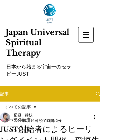
Japan Universal
Spiritual
Therapy
​日本から始まる宇宙一のセラ
ピーJUST
記事
すべての記事
稲垣 静枝
すべての記事
2024年8月16日
読了時間: 2分
JUST創始者によるヒーリ
イベント情報